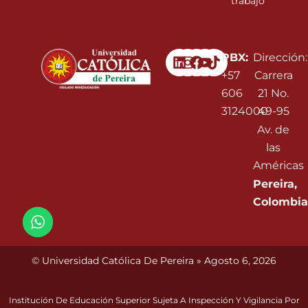
trabajo
Linkedin
Instagram
Facebook
Youtube
PBX:
Dirección:
+57
Carrera
606
21 No.
3124000
49-95
Av. de
las
Américas
Pereira,
Colombia
© Universidad Católica De Pereira » Agosto 6, 2026
Institución De Educación Superior Sujeta A Inspección Y Vigilancia Por