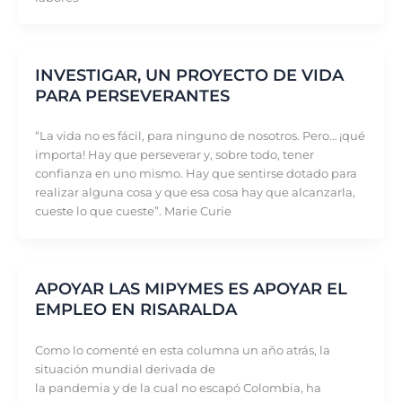
INVESTIGAR, UN PROYECTO DE VIDA
PARA PERSEVERANTES
“La vida no es fácil, para ninguno de nosotros. Pero… ¡qué
importa! Hay que perseverar y, sobre todo, tener
confianza en uno mismo. Hay que sentirse dotado para
realizar alguna cosa y que esa cosa hay que alcanzarla,
cueste lo que cueste”. Marie Curie
APOYAR LAS MIPYMES ES APOYAR EL
EMPLEO EN RISARALDA
Como lo comenté en esta columna un año atrás, la
situación mundial derivada de
la pandemia y de la cual no escapó Colombia, ha