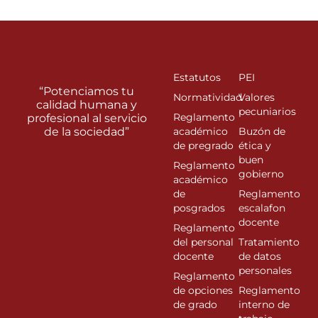
Estatutos
PEI
“Potenciamos tu
Normatividad
Valores
calidad humana y
pecuniarios
Reglamento
profesional al servicio
de la sociedad”
académico
Buzón de
de pregrado
ética y
buen
Reglamento
gobierno
académico
de
Reglamento
posgrados
escalafon
docente
Reglamento
del personal
Tratamiento
docente
de datos
personales
Reglamento
de opciones
Reglamento
de grado
interno de