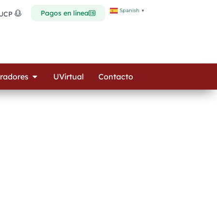
Spanish
▼
Pagos en línea
 UCP
Open Colaboradores
radores
UVirtual
Contacto