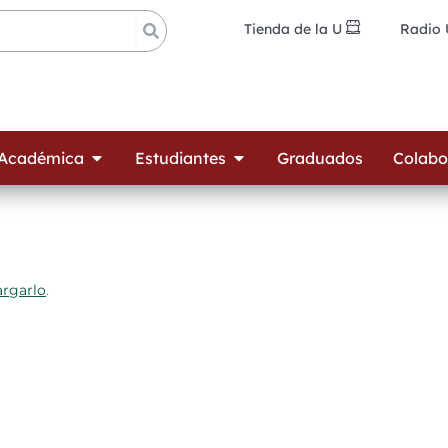
Tienda de la U
Radio
ades
Open Oferta Académica
Open Estudiantes
 Académica
Estudiantes
Graduados
Colabo
argarlo
.