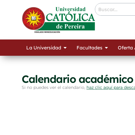
Ir
contenido
al
contenido
Open La Universidad
Open Facult
La Universidad
Facultades
Oferta
Calendario académico
Si no puedes ver el calendario,
haz clic aquí para desc