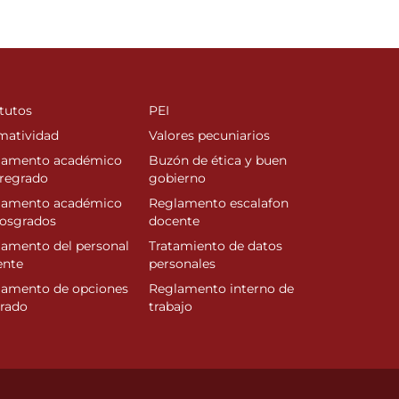
tutos
PEI
matividad
Valores pecuniarios
lamento académico
Buzón de ética y buen
regrado
gobierno
lamento académico
Reglamento escalafon
posgrados
docente
amento del personal
Tratamiento de datos
ente
personales
lamento de opciones
Reglamento interno de
rado
trabajo