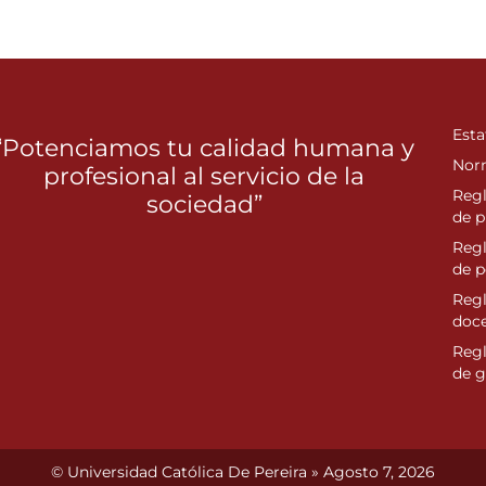
Esta
“Potenciamos tu calidad humana y
Nor
profesional al servicio de la
Reg
sociedad”
de p
Reg
de 
Regl
doc
Reg
de g
© Universidad Católica De Pereira » Agosto 7, 2026