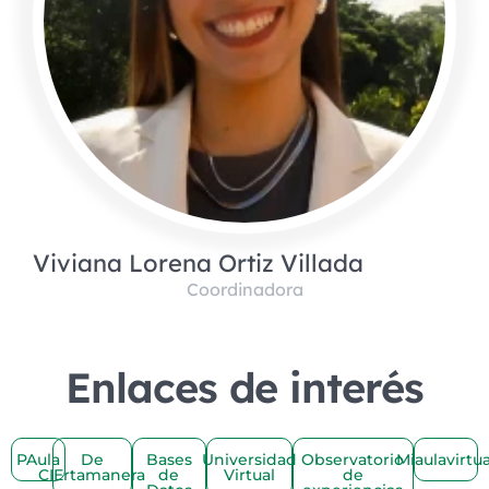
Viviana Lorena Ortiz Villada
Coordinadora
Enlaces de interés
PAula
De
Bases
Universidad
Observatorio
Miaulavirtua
CIErtamanera
de
Virtual
de