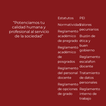
Estatutos
PEI
“Potenciamos tu
Normatividad
Valores
calidad humana y
pecuniarios
Reglamento
profesional al servicio
de la sociedad”
académico
Buzón de
de pregrado
ética y
buen
Reglamento
gobierno
académico
de
Reglamento
posgrados
escalafon
docente
Reglamento
del personal
Tratamiento
docente
de datos
personales
Reglamento
de opciones
Reglamento
de grado
interno de
trabajo