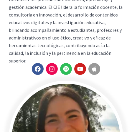
gestión académica. El CIE lidera la formación docente, la
consultoría en innovación, el desarrollo de contenidos
educativos digitales y la investigación educativa,
brindando acompañamiento a estudiantes, profesores y
administrativos en el uso ético, creativo y eficaz de
herramientas tecnológicas, contribuyendo así a la
calidad, la inclusión y la pertinencia en la educación
superior.
F
I
S
Y
A
a
n
p
o
p
c
s
o
u
p
e
t
t
t
l
b
a
i
u
e
o
g
f
b
o
r
y
e
k
a
m