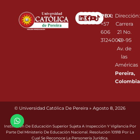
Linkedin
Instagram
Facebook
Youtube
PBX:
Dirección:
+57
Carrera
606
21 No.
3124000
49-95
Av. de
las
Américas
Pereira,
Colombia
© Universidad Católica De Pereira » Agosto 8, 2026
Institución De Educación Superior Sujeta A Inspección Y Vigilancia Por
Parte Del Ministerio De Educación Nacional. Resolución 10918 Por La
Cual Se Reconoce La Personería Jurídica.