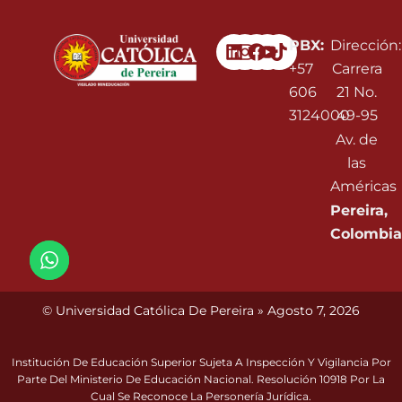
Linkedin
Instagram
Facebook
Youtube
PBX:
Dirección:
+57
Carrera
606
21 No.
3124000
49-95
Av. de
las
Américas
Pereira,
Colombia
© Universidad Católica De Pereira » Agosto 7, 2026
Institución De Educación Superior Sujeta A Inspección Y Vigilancia Por
Parte Del Ministerio De Educación Nacional. Resolución 10918 Por La
Cual Se Reconoce La Personería Jurídica.