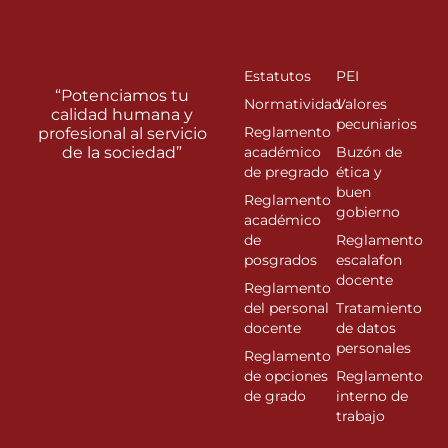
Estatutos
PEI
“Potenciamos tu
Normatividad
Valores
calidad humana y
pecuniarios
Reglamento
profesional al servicio
de la sociedad”
académico
Buzón de
de pregrado
ética y
buen
Reglamento
gobierno
académico
de
Reglamento
posgrados
escalafon
docente
Reglamento
del personal
Tratamiento
docente
de datos
personales
Reglamento
de opciones
Reglamento
de grado
interno de
trabajo