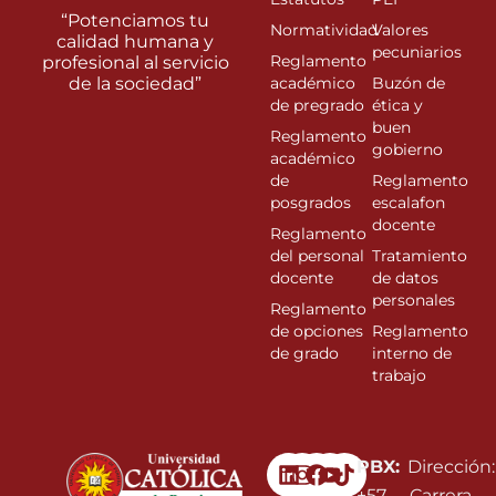
“Potenciamos tu
Normatividad
Valores
calidad humana y
pecuniarios
Reglamento
profesional al servicio
de la sociedad”
académico
Buzón de
de pregrado
ética y
buen
Reglamento
gobierno
académico
de
Reglamento
posgrados
escalafon
docente
Reglamento
del personal
Tratamiento
docente
de datos
personales
Reglamento
de opciones
Reglamento
de grado
interno de
trabajo
Linkedin
Instagram
Facebook
Youtube
PBX:
Dirección:
+57
Carrera