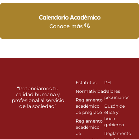
Calendario Académico
Conoce más
Estatutos
PEI
“Potenciamos tu
Normatividad
Valores
calidad humana y
pecuniarios
Reglamento
profesional al servicio
de la sociedad”
académico
Buzón de
de pregrado
ética y
buen
Reglamento
gobierno
académico
de
Reglamento