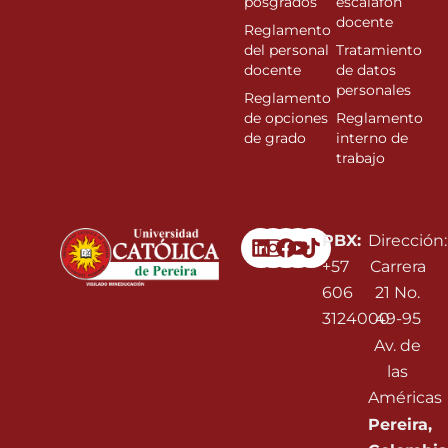
posgrados
escalafon
docente
Reglamento
del personal
Tratamiento
docente
de datos
personales
Reglamento
de opciones
Reglamento
de grado
interno de
trabajo
Linkedin
Instagram
Facebook
Youtube
PBX:
Dirección:
+57
Carrera
606
21 No.
3124000
49-95
Av. de
las
Américas
Pereira,