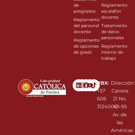
de
Reglamento
posgrados
escalafon
docente
Reglamento
del personal
Tratamiento
docente
de datos
personales
Reglamento
de opciones
Reglamento
de grado
interno de
trabajo
Linkedin
Instagram
Facebook
Youtube
PBX:
Dirección:
+57
Carrera
606
21 No.
3124000
49-95
Av. de
las
Américas