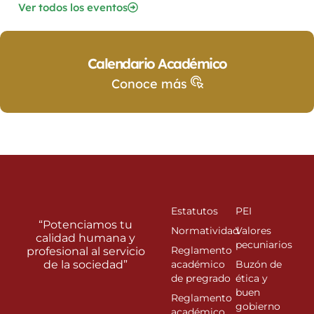
Ver todos los eventos
Calendario Académico
Conoce más
Estatutos
PEI
“Potenciamos tu
Normatividad
Valores
calidad humana y
pecuniarios
Reglamento
profesional al servicio
de la sociedad”
académico
Buzón de
de pregrado
ética y
buen
Reglamento
gobierno
académico