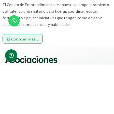
El Centro de Emprendimiento le apuesta al empoderamiento
y al talento universitario para liderar, coordinar, educar,
fortalecer y ejecutar iniciativas que tengan como objetivo
desarrollar competencias y habilidades
Conocer más ...
Asociaciones
F
Y
F
T
Y
I
a
o
a
w
o
n
c
u
c
i
u
s
e
t
e
t
t
t
b
u
b
t
u
a
o
b
o
e
b
g
o
e
o
r
e
r
k
k
a