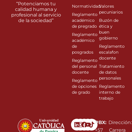
“Potenciamos tu
Normatividad
Valores
calidad humana y
pecuniarios
Reglamento
profesional al servicio
de la sociedad”
académico
Buzón de
de pregrado
ética y
buen
Reglamento
gobierno
académico
de
Reglamento
posgrados
escalafon
docente
Reglamento
del personal
Tratamiento
docente
de datos
personales
Reglamento
de opciones
Reglamento
de grado
interno de
trabajo
Linkedin
Instagram
Facebook
Youtube
PBX:
Dirección:
+57
Carrera