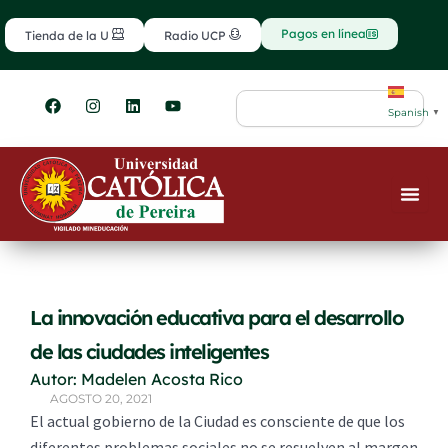
Ir
contenido
al
Pagos en línea
Tienda de la U
Radio UCP
contenido
F
I
L
Y
Search
a
n
i
o
Spanish
▼
c
s
n
u
e
t
k
t
b
a
e
u
o
g
d
b
o
r
i
e
k
a
n
m
La innovación educativa para el desarrollo
de las ciudades inteligentes
Autor: Madelen Acosta Rico
AGOSTO 20, 2021
El actual gobierno de la Ciudad es consciente de que los
diferentes problemas sociales no se resuelven al margen