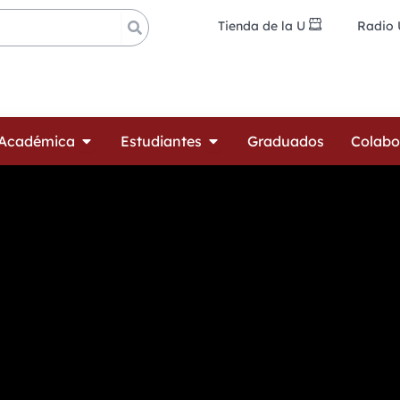
Tienda de la U
Radio
ades
Open Oferta Académica
Open Estudiantes
 Académica
Estudiantes
Graduados
Colabo