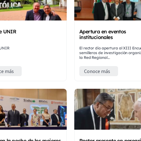
de UNIR
Apertura en eventos
institucionales
 UNIR
El rector dio apertura al XIII Enc
semilleros de investigación organ
la Red Regional...
ce más
Conoce más
en la noche de los mejores
Rector presente en peregr