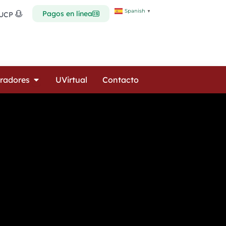
Spanish
▼
Pagos en línea
 UCP
Open Colaboradores
radores
UVirtual
Contacto