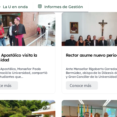
La U en onda
Informes de Gestión
Apostólico visita la
Rector asume nuevo peri
sidad
 Apostólico, Monseñor Paolo
Ante Monseñor Rigoberto Corredo
onoció la Universidad, compartió
Bermúdez, obispo de la Diócesis d
studiantes que...
y Gran Canciller de la Universidad,.
ce más
Conoce más