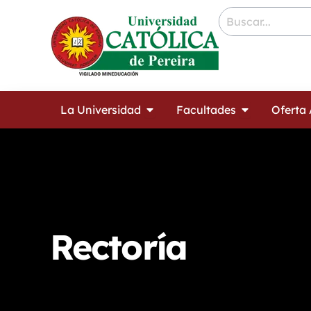
Ir
contenido
al
contenido
Open La Universidad
Open Facult
La Universidad
Facultades
Oferta
Rectoría