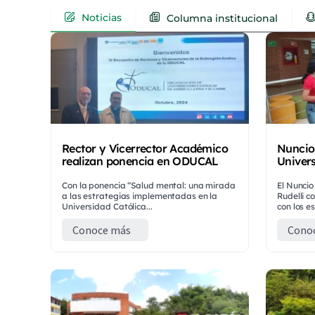
Noticias
Columna institucional
Rector y Vicerrector Académico
Nuncio 
realizan ponencia en ODUCAL
Univer
Con la ponencia “Salud mental: una mirada
El Nuncio
a las estrategias implementadas en la
Rudelli c
Universidad Católica...
con los e
Conoce más
Cono