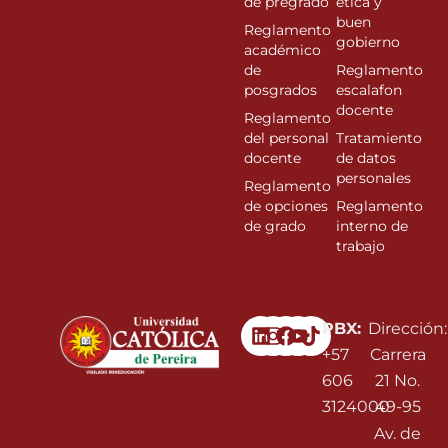
de pregrado
ética y
buen
Reglamento
gobierno
académico
de
Reglamento
posgrados
escalafon
docente
Reglamento
del personal
Tratamiento
docente
de datos
personales
Reglamento
de opciones
Reglamento
de grado
interno de
trabajo
Linkedin
Instagram
Facebook
Youtube
PBX:
Dirección:
+57
Carrera
606
21 No.
3124000
49-95
Av. de