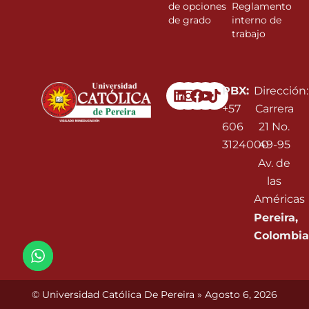
de opciones
Reglamento
de grado
interno de
trabajo
Linkedin
Instagram
Facebook
Youtube
PBX:
Dirección:
+57
Carrera
606
21 No.
3124000
49-95
Av. de
las
Américas
Pereira,
Colombia
© Universidad Católica De Pereira » Agosto 6, 2026