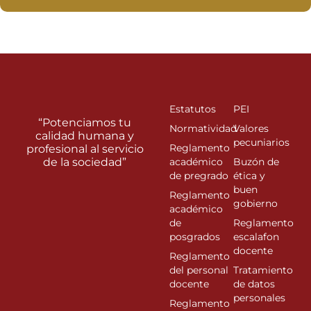
Estatutos
PEI
“Potenciamos tu
Normatividad
Valores
calidad humana y
pecuniarios
Reglamento
profesional al servicio
de la sociedad”
académico
Buzón de
de pregrado
ética y
buen
Reglamento
gobierno
académico
de
Reglamento
posgrados
escalafon
docente
Reglamento
del personal
Tratamiento
docente
de datos
personales
Reglamento