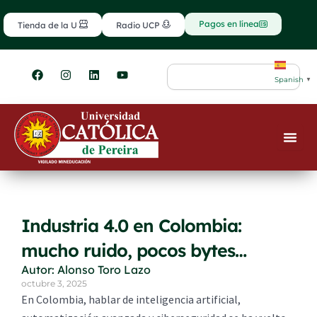
Ir
contenido
al
Pagos en línea
Tienda de la U
Radio UCP
contenido
F
I
L
Y
Search
a
n
i
o
Spanish
▼
c
s
n
u
e
t
k
t
b
a
e
u
o
g
d
b
o
r
i
e
k
a
n
m
Industria 4.0 en Colombia:
mucho ruido, pocos bytes…
Autor: Alonso Toro Lazo
octubre 3, 2025
En Colombia, hablar de inteligencia artificial,