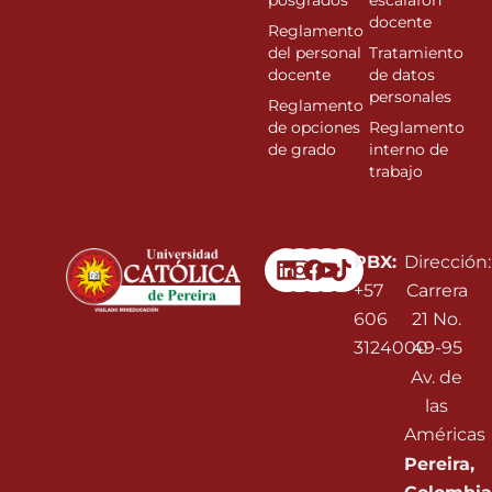
posgrados
escalafon
docente
Reglamento
del personal
Tratamiento
docente
de datos
personales
Reglamento
de opciones
Reglamento
de grado
interno de
trabajo
Linkedin
Instagram
Facebook
Youtube
PBX:
Dirección:
+57
Carrera
606
21 No.
3124000
49-95
Av. de
las
Américas
Pereira,