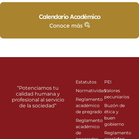
Calendario Académico
Conoce más
Estatutos
PEI
“Potenciamos tu
Normatividad
Valores
calidad humana y
pecuniarios
Reglamento
profesional al servicio
de la sociedad”
académico
Buzón de
de pregrado
ética y
buen
Reglamento
gobierno
académico
de
Reglamento