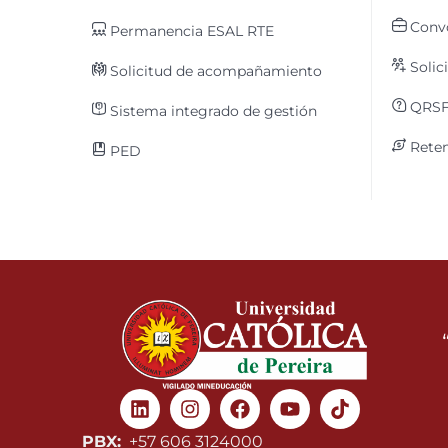
Convo
Permanencia ESAL RTE
Solic
Solicitud de acompañamiento
QRS
Sistema integrado de gestión
Reten
PED
Linkedin
Instagram
Facebook
Youtube
PBX:
+57 606 3124000