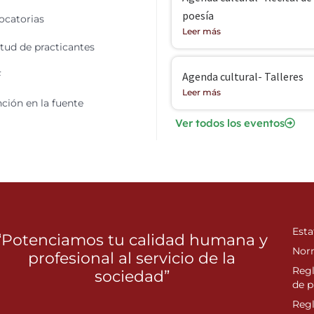
poesía
catorias
Leer más
itud de practicantes
F
Agenda cultural- Talleres
Leer más
ción en la fuente
Ver todos los eventos
Esta
“Potenciamos tu calidad humana y
Nor
profesional al servicio de la
Reg
sociedad”
de p
Reg