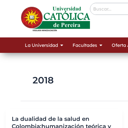
Ir
contenido
al
contenido
Open La Universidad
Open Facult
La Universidad
Facultades
Oferta
2018
La dualidad de la salud en
Colombia:humanización teórica y