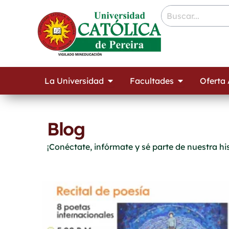
Ir
contenido
al
contenido
Open La Universidad
Open Facult
La Universidad
Facultades
Oferta
Blog
¡Conéctate, infórmate y sé parte de nuestra his