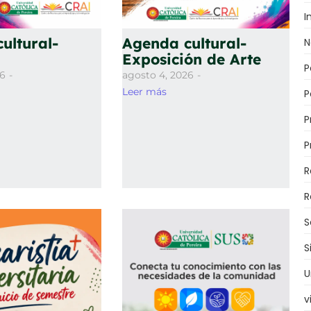
I
ultural-
Agenda cultural-
N
Exposición de Arte
P
26
-
agosto 4, 2026
-
Leer más
P
P
P
R
R
S
S
U
v