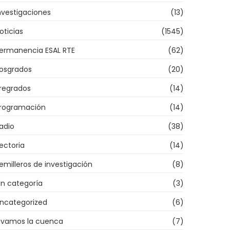
nvestigaciones
(13)
oticias
(1545)
ermanencia ESAL RTE
(62)
osgrados
(20)
regrados
(14)
rogramación
(14)
adio
(38)
ectoria
(14)
emilleros de investigación
(8)
in categoría
(3)
ncategorized
(6)
ivamos la cuenca
(7)