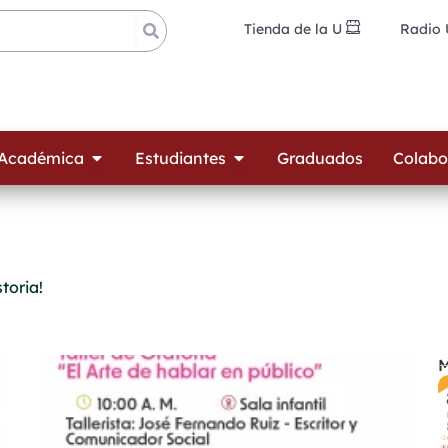
Tienda de la U
Radio
ades
Open Oferta Académica
Open Estudiantes
 Académica
Estudiantes
Graduados
Colabo
toria!
M