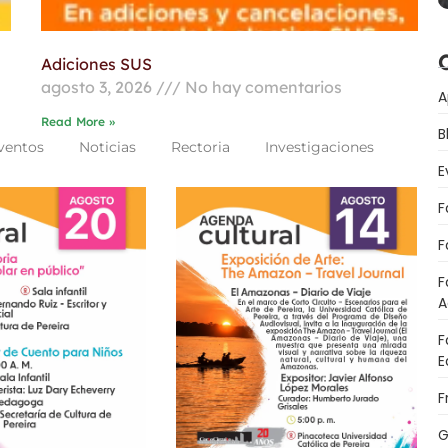
Adiciones SUS
agosto 3, 2026
No hay comentarios
A
Read More »
B
ventos
Noticias
Rectoria
Investigaciones
E
F
F
F
A
F
E
F
G