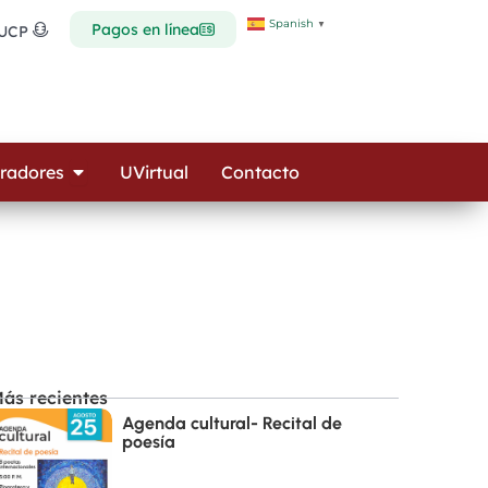
Spanish
▼
Pagos en línea
 UCP
Open Colaboradores
radores
UVirtual
Contacto
ás recientes
Agenda cultural- Recital de
poesía