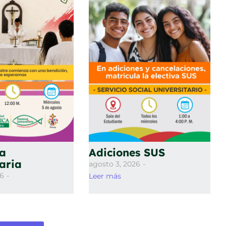
ía
Adiciones SUS
taria
agosto 3, 2026
-
26
-
Leer más