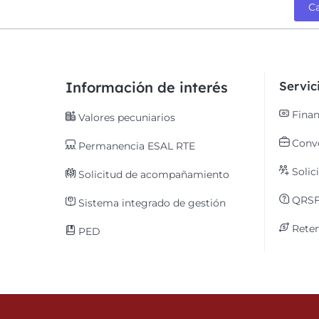
C
Información de interés
Servi
Finan
Valores pecuniarios
Convo
Permanencia ESAL RTE
Solic
Solicitud de acompañamiento
QRS
Sistema integrado de gestión
Reten
PED