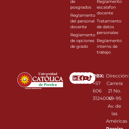
de
Reglamento
posgrados
escalafon
docente
Reglamento
del personal
Tratamiento
docente
de datos
personales
Reglamento
de opciones
Reglamento
de grado
interno de
trabajo
Linkedin
Instagram
Facebook
Youtube
PBX:
Dirección:
+57
Carrera
606
21 No.
3124000
49-95
Av. de
las
Américas
Pereira,