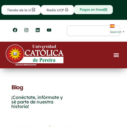
Ir
contenido
al
Pagos en línea
Tienda de la U
Radio UCP
contenido
F
I
L
Y
Search
a
n
i
o
Spanish
▼
c
s
n
u
e
t
k
t
b
a
e
u
o
g
d
b
o
r
i
e
k
a
n
m
Blog
¡Conéctate, infórmate y
sé parte de nuestra
historia!