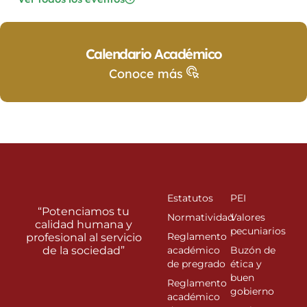
Calendario Académico
Conoce más
Estatutos
PEI
“Potenciamos tu
Normatividad
Valores
calidad humana y
pecuniarios
Reglamento
profesional al servicio
de la sociedad”
académico
Buzón de
de pregrado
ética y
buen
Reglamento
gobierno
académico