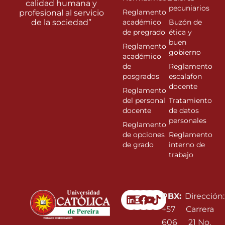
calidad humana y
pecuniarios
Reglamento
profesional al servicio
de la sociedad”
académico
Buzón de
de pregrado
ética y
buen
Reglamento
gobierno
académico
de
Reglamento
posgrados
escalafon
docente
Reglamento
del personal
Tratamiento
docente
de datos
personales
Reglamento
de opciones
Reglamento
de grado
interno de
trabajo
Linkedin
Instagram
Facebook
Youtube
PBX:
Dirección:
+57
Carrera
606
21 No.