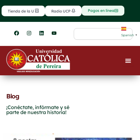
Ir
contenido
al
Pagos en línea
Tienda de la U
Radio UCP
contenido
F
I
L
Y
Search
a
n
i
o
Spanish
▼
c
s
n
u
e
t
k
t
b
a
e
u
o
g
d
b
o
r
i
e
k
a
n
m
Blog
¡Conéctate, infórmate y sé
parte de nuestra historia!