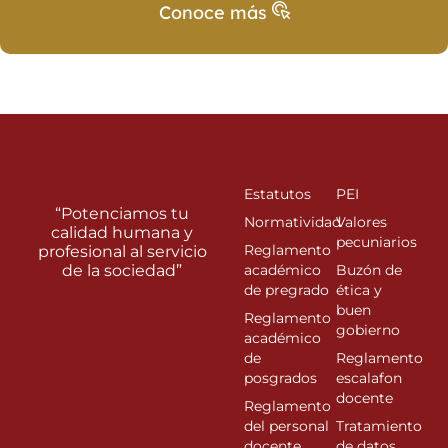
Conoce más
Estatutos
PEI
“Potenciamos tu
Normatividad
Valores
calidad humana y
pecuniarios
Reglamento
profesional al servicio
de la sociedad”
académico
Buzón de
de pregrado
ética y
buen
Reglamento
gobierno
académico
de
Reglamento
posgrados
escalafon
docente
Reglamento
del personal
Tratamiento
docente
de datos