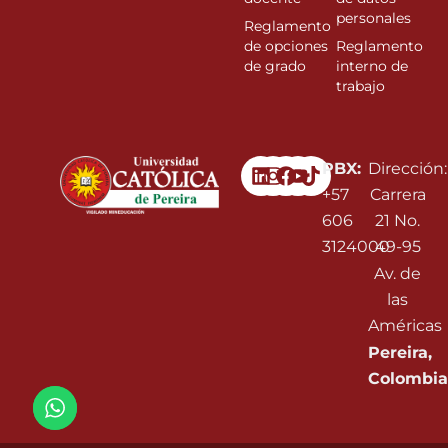
personales
Reglamento
de opciones
Reglamento
de grado
interno de
trabajo
Linkedin
Instagram
Facebook
Youtube
PBX:
Dirección:
+57
Carrera
606
21 No.
3124000
49-95
Av. de
las
Américas
Pereira,
Colombia