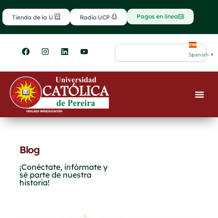
Ir
contenido
al
Pagos en línea
Tienda de la U
Radio UCP
contenido
F
I
L
Y
Search
a
n
i
o
Spanish
▼
c
s
n
u
e
t
k
t
b
a
e
u
o
g
d
b
o
r
i
e
k
a
n
m
Blog
¡Conéctate, infórmate y
sé parte de nuestra
historia!