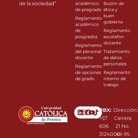
de la sociedad”
académico
Buzón de
de pregrado
ética y
buen
Reglamento
gobierno
académico
de
Reglamento
posgrados
escalafon
docente
Reglamento
del personal
Tratamiento
docente
de datos
personales
Reglamento
de opciones
Reglamento
de grado
interno de
trabajo
Linkedin
Instagram
Facebook
Youtube
PBX:
Dirección:
+57
Carrera
606
21 No.
3124000
49-95