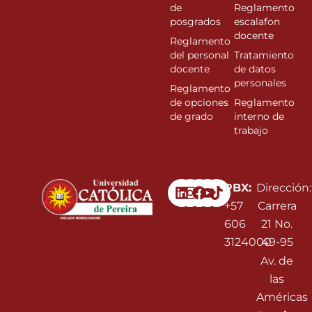
de
Reglamento
posgrados
escalafon
docente
Reglamento
del personal
Tratamiento
docente
de datos
personales
Reglamento
de opciones
Reglamento
de grado
interno de
trabajo
Linkedin
Instagram
Facebook
Youtube
PBX:
Dirección:
+57
Carrera
606
21 No.
3124000
49-95
Av. de
las
Américas