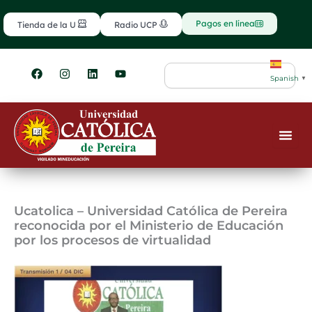
Ir
contenido
al
Pagos en línea
Tienda de la U
Radio UCP
contenido
F
I
L
Y
Search
a
n
i
o
Spanish
▼
c
s
n
u
e
t
k
t
b
a
e
u
o
g
d
b
o
r
i
e
k
a
n
m
Ucatolica – Universidad Católica de Pereira
reconocida por el Ministerio de Educación
por los procesos de virtualidad