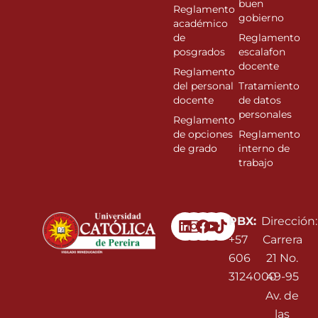
buen
Reglamento
gobierno
académico
de
Reglamento
posgrados
escalafon
docente
Reglamento
del personal
Tratamiento
docente
de datos
personales
Reglamento
de opciones
Reglamento
de grado
interno de
trabajo
Linkedin
Instagram
Facebook
Youtube
PBX:
Dirección:
+57
Carrera
606
21 No.
3124000
49-95
Av. de
las