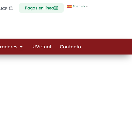
Spanish
▼
Pagos en línea
 UCP
Open Colaboradores
radores
UVirtual
Contacto