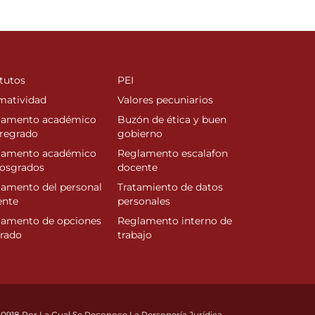
tutos
PEI
matividad
Valores pecuniarios
lamento académico
Buzón de ética y buen
regrado
gobierno
lamento académico
Reglamento escalafon
posgrados
docente
amento del personal
Tratamiento de datos
ente
personales
lamento de opciones
Reglamento interno de
rado
trabajo
10918 Por La Cual Se Reconoce La Personería Jurídica.