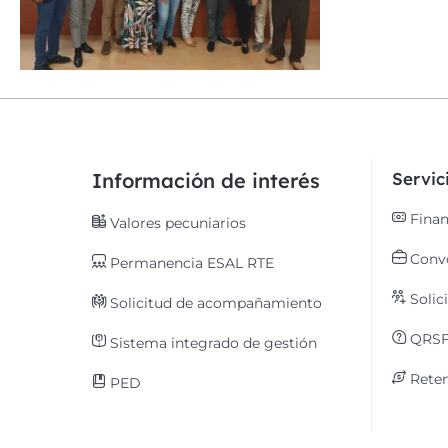
Información de interés
Servi
Finan
Valores pecuniarios
Convo
Permanencia ESAL RTE
Solic
Solicitud de acompañamiento
QRS
Sistema integrado de gestión
Reten
PED