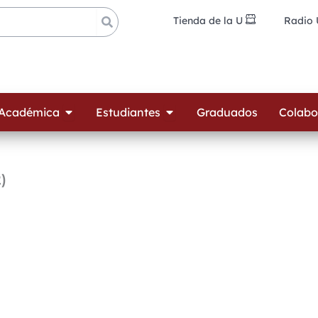
Tienda de la U
Radio
ades
Open Oferta Académica
Open Estudiantes
 Académica
Estudiantes
Graduados
Colabo
)