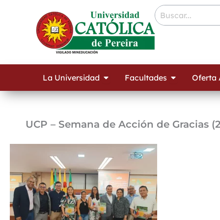
Ir
contenido
al
contenido
Open La Universidad
Open Facult
La Universidad
Facultades
Oferta
UCP – Semana de Acción de Gracias (2