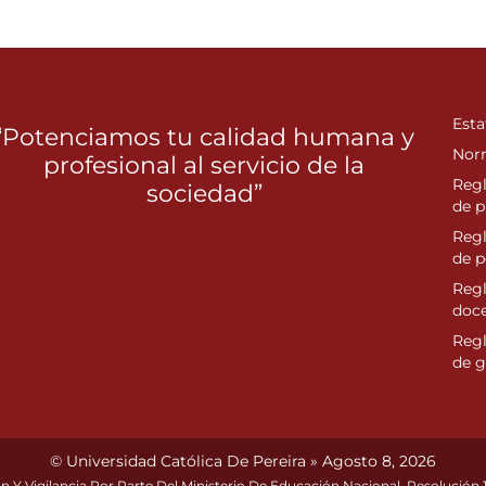
Esta
“Potenciamos tu calidad humana y
Nor
profesional al servicio de la
Reg
sociedad”
de p
Reg
de 
Regl
doc
Reg
de g
© Universidad Católica De Pereira » Agosto 8, 2026
n Y Vigilancia Por Parte Del Ministerio De Educación Nacional. Resolución 