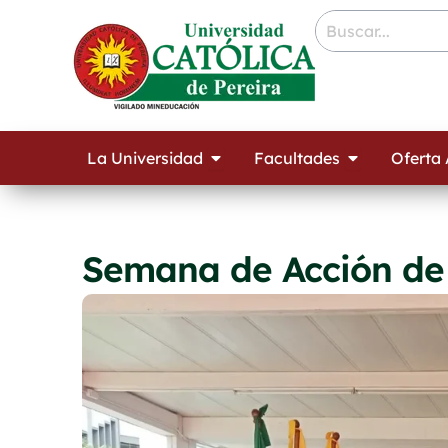
Ir
contenido
al
contenido
Open La Universidad
Open Facult
La Universidad
Facultades
Oferta
Semana de Acción de