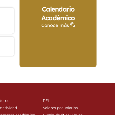
Calendario
Académico
Conoce más
tutos
PEI
matividad
Valores pecuniarios