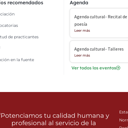
cios recomendados
Agenda
ciación
Agenda cultural- Recital de
poesía
catorias
Leer más
itud de practicantes
F
Agenda cultural- Talleres
Leer más
ción en la fuente
Ver todos los eventos
Esta
“Potenciamos tu calidad humana y
Nor
profesional al servicio de la