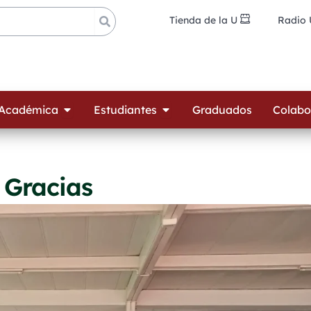
Tienda de la U
Radio
ades
Open Oferta Académica
Open Estudiantes
 Académica
Estudiantes
Graduados
Colabo
 Gracias