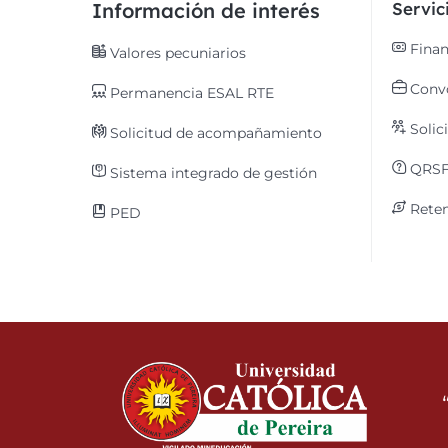
Información de interés
Servi
Finan
Valores pecuniarios
Convo
Permanencia ESAL RTE
Solic
Solicitud de acompañamiento
QRS
Sistema integrado de gestión
Reten
PED