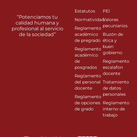
Estatutos
PEI
“Potenciamos tu
Normatividad
Valores
calidad humana y
pecuniarios
Reglamento
profesional al servicio
de la sociedad”
académico
Buzón de
de pregrado
ética y
buen
Reglamento
gobierno
académico
de
Reglamento
posgrados
escalafon
docente
Reglamento
del personal
Tratamiento
docente
de datos
personales
Reglamento
de opciones
Reglamento
de grado
interno de
trabajo