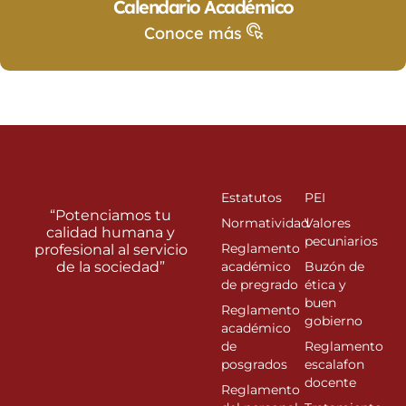
Calendario Académico
Conoce más
Estatutos
PEI
“Potenciamos tu
Normatividad
Valores
calidad humana y
pecuniarios
Reglamento
profesional al servicio
de la sociedad”
académico
Buzón de
de pregrado
ética y
buen
Reglamento
gobierno
académico
de
Reglamento
posgrados
escalafon
docente
Reglamento