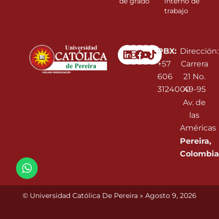
de grado
interno de
trabajo
Linkedin
Instagram
Facebook
Youtube
PBX:
Dirección:
+57
Carrera
606
21 No.
3124000
49-95
Av. de
las
Américas
Pereira,
Colombia
© Universidad Católica De Pereira » Agosto 9, 2026