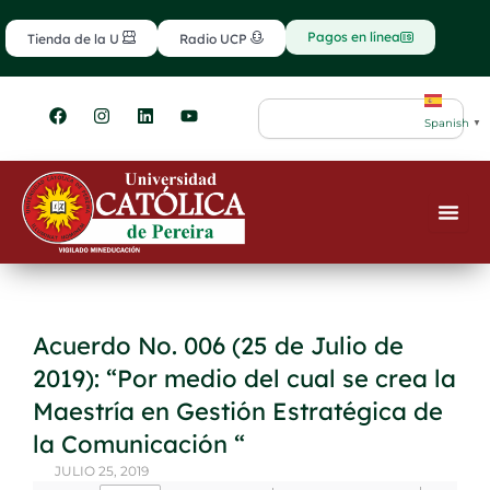
Ir
contenido
al
Pagos en línea
Tienda de la U
Radio UCP
contenido
F
I
L
Y
Search
a
n
i
o
Spanish
▼
c
s
n
u
e
t
k
t
b
a
e
u
o
g
d
b
o
r
i
e
k
a
n
m
Acuerdo No. 006 (25 de Julio de
2019): “Por medio del cual se crea la
Maestría en Gestión Estratégica de
la Comunicación “
JULIO 25, 2019