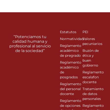
Estatutos
PEI
“Potenciamos tu
Normatividad
Valores
calidad humana y
pecuniarios
Reglamento
profesional al servicio
de la sociedad”
académico
Buzón de
de pregrado
ética y
buen
Reglamento
gobierno
académico
de
Reglamento
posgrados
escalafon
docente
Reglamento
del personal
Tratamiento
docente
de datos
personales
Reglamento
de opciones
Reglamento