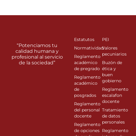
Estatutos
PEI
“Potenciamos tu
Normatividad
Valores
calidad humana y
pecuniarios
Reglamento
profesional al servicio
de la sociedad”
académico
Buzón de
de pregrado
ética y
buen
Reglamento
gobierno
académico
de
Reglamento
posgrados
escalafon
docente
Reglamento
del personal
Tratamiento
docente
de datos
personales
Reglamento
de opciones
Reglamento