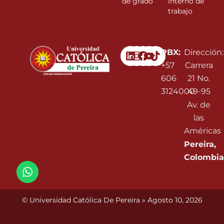
de grado
interno de
trabajo
Linkedin
Instagram
Facebook
Youtube
PBX:
Dirección:
+57
Carrera
606
21 No.
3124000
49-95
Av. de
las
Américas
Pereira,
Colombia
© Universidad Católica De Pereira » Agosto 10, 2026