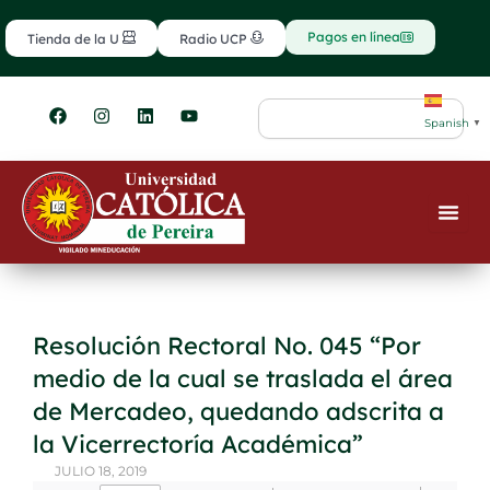
Ir
contenido
al
Pagos en línea
Tienda de la U
Radio UCP
contenido
F
I
L
Y
Search
a
n
i
o
Spanish
▼
c
s
n
u
e
t
k
t
b
a
e
u
o
g
d
b
o
r
i
e
k
a
n
m
Resolución Rectoral No. 045 “Por
medio de la cual se traslada el área
de Mercadeo, quedando adscrita a
la Vicerrectoría Académica”
JULIO 18, 2019