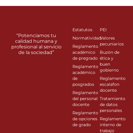
Estatutos
PEI
“Potenciamos tu
Normatividad
Valores
calidad humana y
pecuniarios
Reglamento
profesional al servicio
de la sociedad”
académico
Buzón de
de pregrado
ética y
buen
Reglamento
gobierno
académico
de
Reglamento
posgrados
escalafon
docente
Reglamento
del personal
Tratamiento
docente
de datos
personales
Reglamento
de opciones
Reglamento
de grado
interno de
trabajo