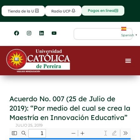
Ir
contenido
al
Pagos en línea
Tienda de la U
Radio UCP
contenido
F
I
L
Y
Search
a
n
i
o
Spanish
▼
c
s
n
u
e
t
k
t
b
a
e
u
o
g
d
b
o
r
i
e
k
a
n
m
Acuerdo No. 007 (25 de Julio de
2019): “Por medio del cual se crea la
Maestría en Innovación Educativa”
JULIO 25, 2019