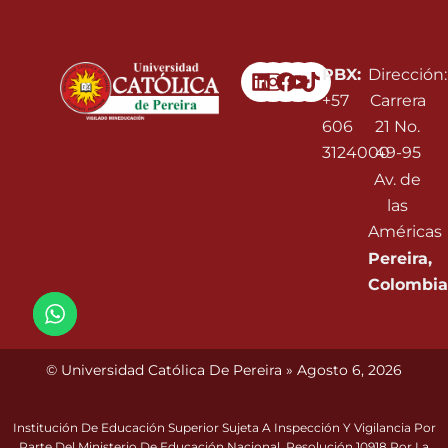
Linkedin
Instagram
Facebook
Youtube
PBX:
Dirección:
+57
Carrera
606
21 No.
3124000
49-95
Av. de
las
Américas
Pereira,
Colombia
© Universidad Católica De Pereira » Agosto 6, 2026
Institución De Educación Superior Sujeta A Inspección Y Vigilancia Por
Parte Del Ministerio De Educación Nacional. Resolución 10918 Por La