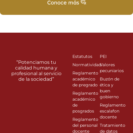
Conoce más
Estatutos
PEI
“Potenciamos tu
Normatividad
Valores
calidad humana y
pecuniarios
Reglamento
profesional al servicio
de la sociedad”
académico
Buzón de
de pregrado
ética y
buen
Reglamento
gobierno
académico
de
Reglamento
posgrados
escalafon
docente
Reglamento
del personal
Tratamiento
docente
de datos