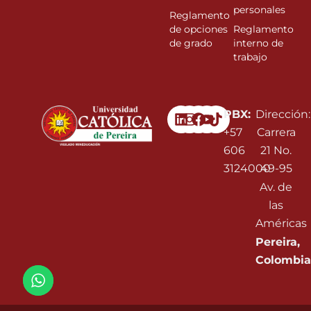
personales
Reglamento
de opciones
Reglamento
de grado
interno de
trabajo
Linkedin
Instagram
Facebook
Youtube
PBX:
Dirección:
+57
Carrera
606
21 No.
3124000
49-95
Av. de
las
Américas
Pereira,
Colombia