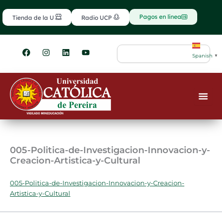
Ir
contenido
al
Pagos en línea
Tienda de la U
Radio UCP
contenido
F
I
L
Y
Search
a
n
i
o
Spanish
▼
c
s
n
u
e
t
k
t
b
a
e
u
o
g
d
b
o
r
i
e
k
a
n
m
005-Politica-de-Investigacion-Innovacion-y-
Creacion-Artistica-y-Cultural
005-Politica-de-Investigacion-Innovacion-y-Creacion-
Artistica-y-Cultural