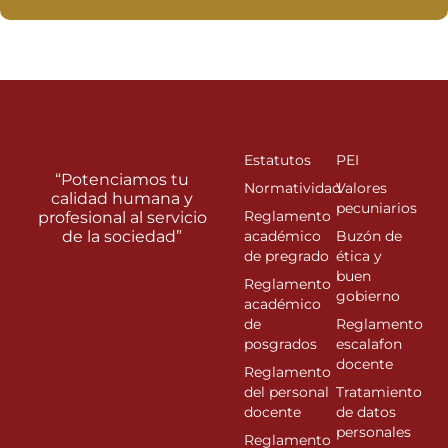
Estatutos
PEI
“Potenciamos tu
Normatividad
Valores
calidad humana y
pecuniarios
Reglamento
profesional al servicio
de la sociedad”
académico
Buzón de
de pregrado
ética y
buen
Reglamento
gobierno
académico
de
Reglamento
posgrados
escalafon
docente
Reglamento
del personal
Tratamiento
docente
de datos
personales
Reglamento