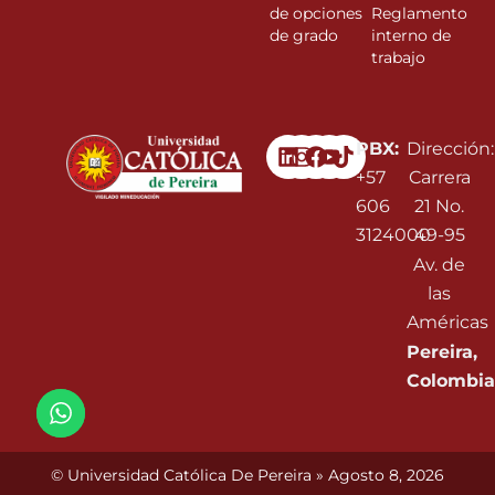
de opciones
Reglamento
de grado
interno de
trabajo
Linkedin
Instagram
Facebook
Youtube
PBX:
Dirección:
+57
Carrera
606
21 No.
3124000
49-95
Av. de
las
Américas
Pereira,
Colombia
© Universidad Católica De Pereira » Agosto 8, 2026