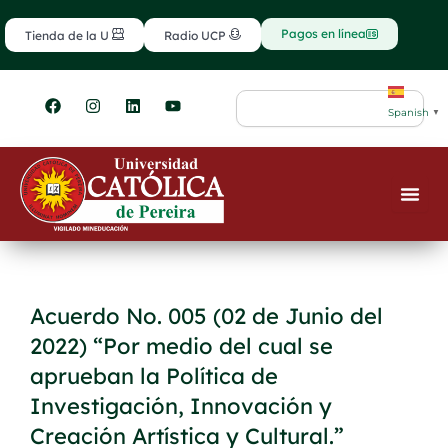
Ir
contenido
al
Pagos en línea
Tienda de la U
Radio UCP
contenido
F
I
L
Y
Search
a
n
i
o
Spanish
▼
c
s
n
u
e
t
k
t
b
a
e
u
o
g
d
b
o
r
i
e
k
a
n
m
Acuerdo No. 005 (02 de Junio del
2022) “Por medio del cual se
aprueban la Política de
Investigación, Innovación y
Creación Artística y Cultural.”