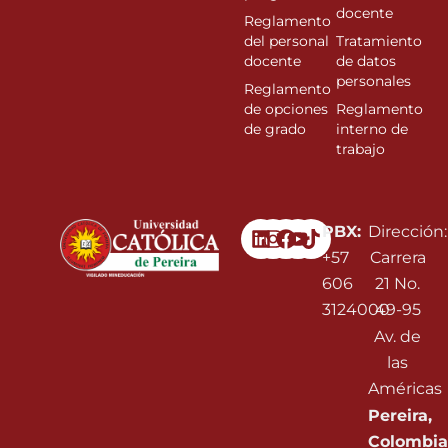
docente
Reglamento
del personal
Tratamiento
docente
de datos
personales
Reglamento
de opciones
Reglamento
de grado
interno de
trabajo
Linkedin
Instagram
Facebook
Youtube
PBX:
Dirección:
+57
Carrera
606
21 No.
3124000
49-95
Av. de
las
Américas
Pereira,
Colombia