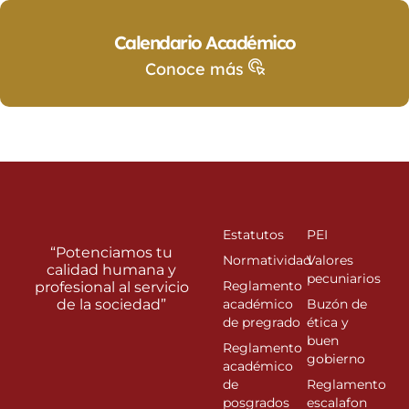
Calendario Académico
Conoce más
Estatutos
PEI
“Potenciamos tu
Normatividad
Valores
calidad humana y
pecuniarios
Reglamento
profesional al servicio
de la sociedad”
académico
Buzón de
de pregrado
ética y
buen
Reglamento
gobierno
académico
de
Reglamento
posgrados
escalafon