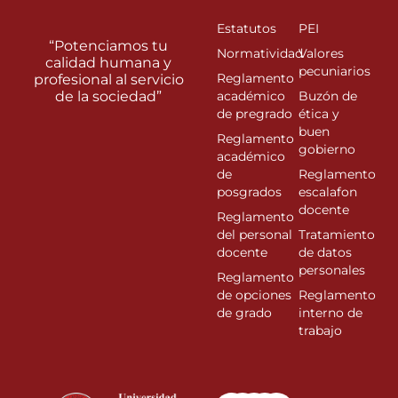
Estatutos
PEI
“Potenciamos tu
Normatividad
Valores
calidad humana y
pecuniarios
Reglamento
profesional al servicio
de la sociedad”
académico
Buzón de
de pregrado
ética y
buen
Reglamento
gobierno
académico
de
Reglamento
posgrados
escalafon
docente
Reglamento
del personal
Tratamiento
docente
de datos
personales
Reglamento
de opciones
Reglamento
de grado
interno de
trabajo