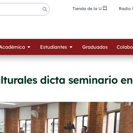
Tienda de la U
Radio
ades
Open Oferta Académica
Open Estudiantes
 Académica
Estudiantes
Graduados
Colabo
lturales dicta seminario en