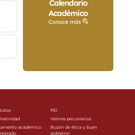
Calendario
Académico
Conoce más
tutos
PEI
matividad
Valores pecuniarios
lamento académico
Buzón de ética y buen
regrado
gobierno