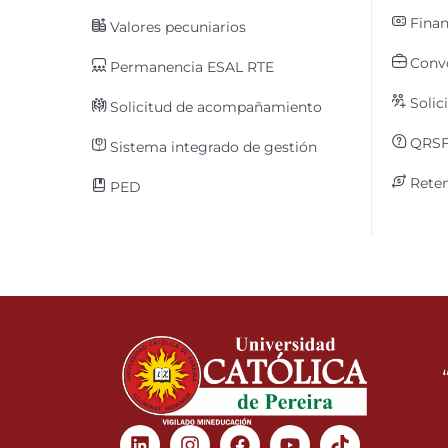
Finan
Valores pecuniarios
Convo
Permanencia ESAL RTE
Solic
Solicitud de acompañamiento
QRS
Sistema integrado de gestión
Reten
PED
Linkedin
Instagram
Facebook
Youtube