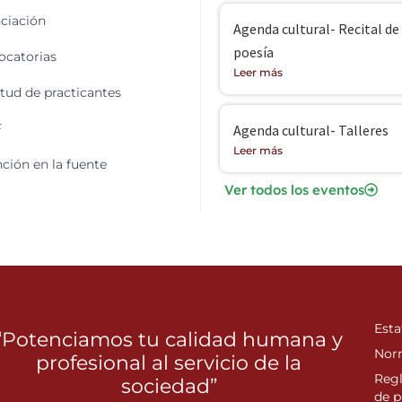
ciación
Agenda cultural- Recital de
poesía
catorias
Leer más
itud de practicantes
F
Agenda cultural- Talleres
Leer más
ción en la fuente
Ver todos los eventos
Esta
“Potenciamos tu calidad humana y
Nor
profesional al servicio de la
Reg
sociedad”
de p