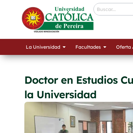
Ir
contenido
al
contenido
Open La Universidad
Open Facult
La Universidad
Facultades
Oferta
Doctor en Estudios Cu
la Universidad