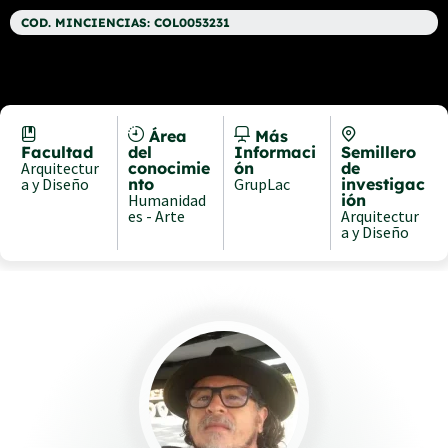
COD. MINCIENCIAS: COL0053231
Área
Más
Facultad
del
Informaci
Semillero
Arquitectur
conocimie
ón
de
a y Diseño
nto
GrupLac
investigac
Humanidad
ión
es - Arte
Arquitectur
a y Diseño