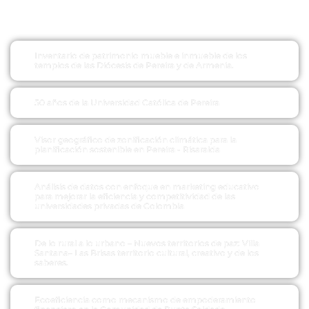
Inventario de patrimonio mueble e inmueble de los
templos de las Diócesis de Pereira y de Armenia.
50 años de la Universidad Católica de Pereira
Visor geográfico de zonificación climática para la
planificación sostenible en Pereira - Risaralda
Análisis de datos con enfoque en marketing educativo
para mejorar la eficiencia y competitividad de las
universidades privadas de Colombia
De lo rural a lo urbano – Nuevos territorios de paz: Villa
Santana– Las Brisas territorio cultural, creativo y de los
saberes.
Ecoeficiencia como mecanismo de empoderamiento