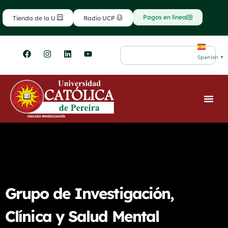
Ir
contenido
al
Pagos en línea
Tienda de la U
Radio UCP
contenido
F
I
L
Y
Search
a
n
i
o
Spanish
▼
c
s
n
u
e
t
k
t
b
a
e
u
o
g
d
b
o
r
i
e
k
a
n
m
Grupo de Investigación,
Clínica y Salud Mental