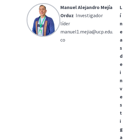
Manuel Alejandro Mejía
L
Orduz
Investigador
í
líder
n
manuel1.mejia@ucp.edu.
e
co
a
s
d
e
i
n
v
e
s
t
i
g
a