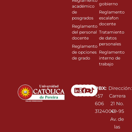
Reglamento
gobierno
académico
de
Reglamento
posgrados
escalafon
docente
Reglamento
del personal
Tratamiento
docente
de datos
personales
Reglamento
de opciones
Reglamento
de grado
interno de
trabajo
Linkedin
Instagram
Facebook
Youtube
PBX:
Dirección:
+57
Carrera
606
21 No.
3124000
49-95
Av. de
las