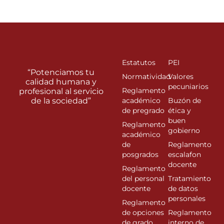
Estatutos
PEI
“Potenciamos tu
Normatividad
Valores
calidad humana y
pecuniarios
Reglamento
profesional al servicio
de la sociedad”
académico
Buzón de
de pregrado
ética y
buen
Reglamento
gobierno
académico
de
Reglamento
posgrados
escalafon
docente
Reglamento
del personal
Tratamiento
docente
de datos
personales
Reglamento
de opciones
Reglamento
de grado
interno de