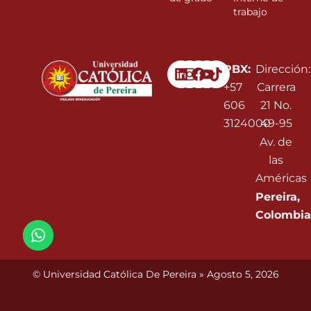
trabajo
Linkedin
Instagram
Facebook
Youtube
PBX:
Dirección:
+57
Carrera
606
21 No.
3124000
49-95
Av. de
las
Américas
Pereira,
Colombia
© Universidad Católica De Pereira » Agosto 5, 2026