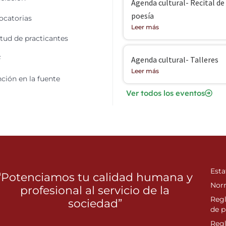
Agenda cultural- Recital de
poesía
catorias
Leer más
itud de practicantes
F
Agenda cultural- Talleres
Leer más
ción en la fuente
Ver todos los eventos
Esta
“Potenciamos tu calidad humana y
Nor
profesional al servicio de la
Reg
sociedad”
de p
Reg