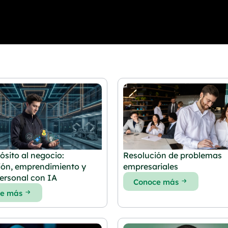
P
P
P
P
P
a
a
a
a
a
g
g
g
g
g
e
e
e
e
e
ósito al negocio:
Resolución de problemas
ión, emprendimiento y
empresariales
ersonal con IA
Conoce más
ce más