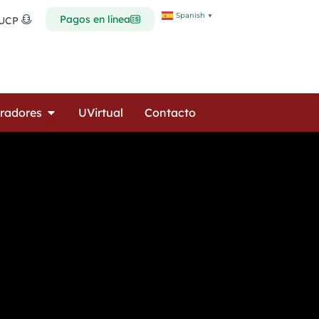
Spanish
▼
Pagos en línea
 UCP
Open Colaboradores
radores
UVirtual
Contacto