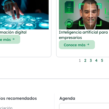
mación digital
Inteligencia artificial para
empresarios
ce más
Conoce más
1
2
3
4
5
cios recomendados
Agenda
ciación