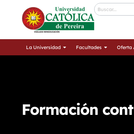
Ir
contenido
al
contenido
Open La Universidad
Open Facult
La Universidad
Facultades
Oferta
Formación cont