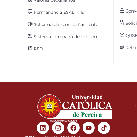
Valores pecuniarios
Convo
Permanencia ESAL RTE
Solic
Solicitud de acompañamiento
QRS
Sistema integrado de gestión
Reten
PED
Linkedin
Instagram
Facebook
Youtube