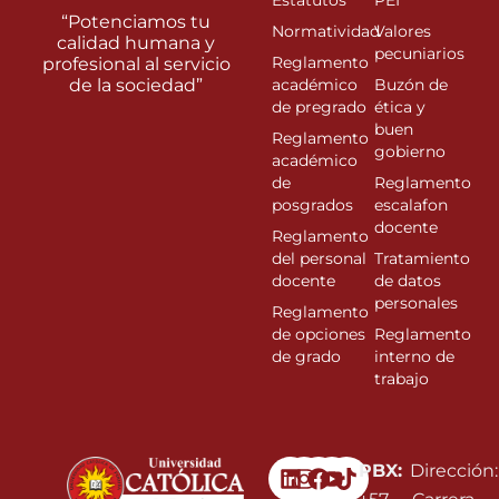
Estatutos
PEI
“Potenciamos tu
Normatividad
Valores
calidad humana y
pecuniarios
Reglamento
profesional al servicio
de la sociedad”
académico
Buzón de
de pregrado
ética y
buen
Reglamento
gobierno
académico
de
Reglamento
posgrados
escalafon
docente
Reglamento
del personal
Tratamiento
docente
de datos
personales
Reglamento
de opciones
Reglamento
de grado
interno de
trabajo
Linkedin
Instagram
Facebook
Youtube
PBX:
Dirección: