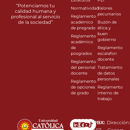
Estatutos
PEI
“Potenciamos tu
Normatividad
Valores
calidad humana y
pecuniarios
Reglamento
profesional al servicio
de la sociedad”
académico
Buzón de
de pregrado
ética y
buen
Reglamento
gobierno
académico
de
Reglamento
posgrados
escalafon
docente
Reglamento
del personal
Tratamiento
docente
de datos
personales
Reglamento
de opciones
Reglamento
de grado
interno de
trabajo
Linkedin
Instagram
Facebook
Youtube
PBX:
Dirección: