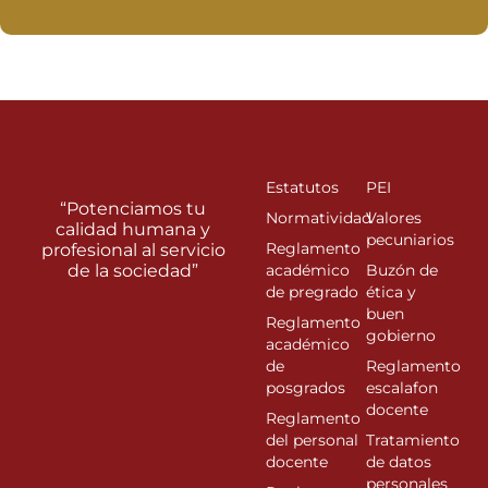
Estatutos
PEI
“Potenciamos tu
Normatividad
Valores
calidad humana y
pecuniarios
Reglamento
profesional al servicio
de la sociedad”
académico
Buzón de
de pregrado
ética y
buen
Reglamento
gobierno
académico
de
Reglamento
posgrados
escalafon
docente
Reglamento
del personal
Tratamiento
docente
de datos
personales