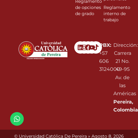
Reglamento
de opciones
Reglamento
de grado
interno de
trabajo
Linkedin
Instagram
Facebook
Youtube
PBX:
Dirección:
+57
Carrera
606
21 No.
3124000
49-95
Av. de
las
Américas
Pereira,
Colombia
© Universidad Católica De Pereira » Agosto 8, 2026