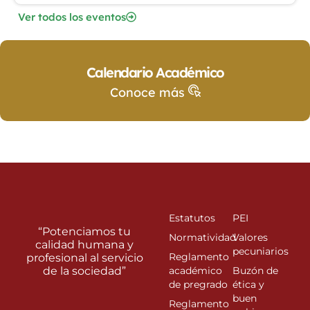
Ver todos los eventos
Calendario Académico
Conoce más
Estatutos
PEI
“Potenciamos tu
Normatividad
Valores
calidad humana y
pecuniarios
Reglamento
profesional al servicio
de la sociedad”
académico
Buzón de
de pregrado
ética y
buen
Reglamento