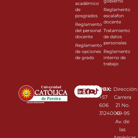
gobierno
académico
de
Reglamento
posgrados
escalafon
docente
Reglamento
del personal
Tratamiento
docente
de datos
personales
Reglamento
de opciones
Reglamento
de grado
interno de
trabajo
Linkedin
Instagram
Facebook
Youtube
PBX:
Dirección:
+57
Carrera
606
21 No.
3124000
49-95
Av. de
las
Américas