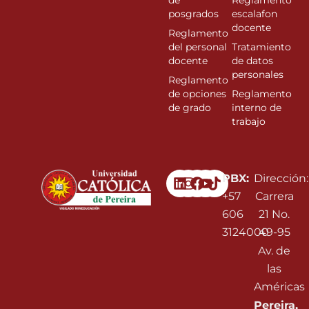
de
Reglamento
posgrados
escalafon
docente
Reglamento
del personal
Tratamiento
docente
de datos
personales
Reglamento
de opciones
Reglamento
de grado
interno de
trabajo
Linkedin
Instagram
Facebook
Youtube
PBX:
Dirección:
+57
Carrera
606
21 No.
3124000
49-95
Av. de
las
Américas
Pereira,