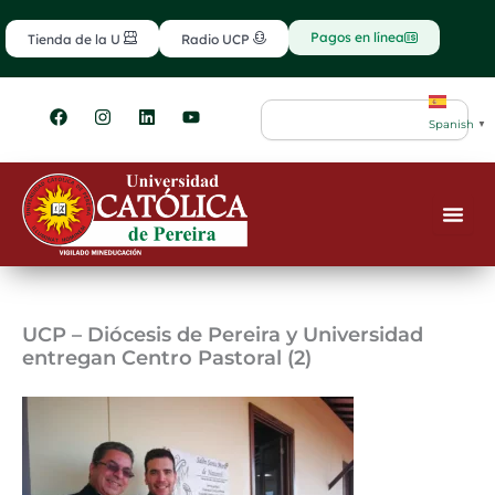
Ir
contenido
al
Pagos en línea
Tienda de la U
Radio UCP
contenido
F
I
L
Y
Search
a
n
i
o
Spanish
▼
c
s
n
u
e
t
k
t
b
a
e
u
o
g
d
b
o
r
i
e
k
a
n
m
UCP – Diócesis de Pereira y Universidad
entregan Centro Pastoral (2)