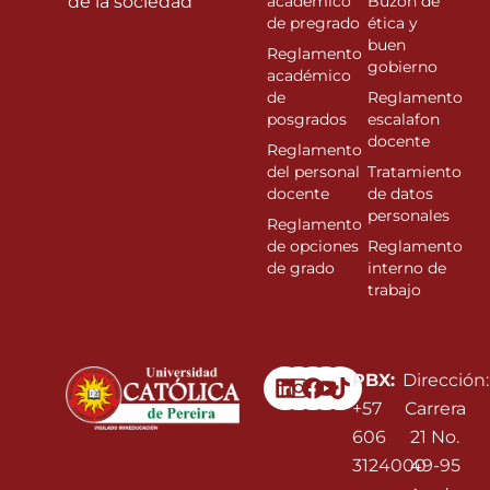
de la sociedad”
académico
Buzón de
de pregrado
ética y
buen
Reglamento
gobierno
académico
de
Reglamento
posgrados
escalafon
docente
Reglamento
del personal
Tratamiento
docente
de datos
personales
Reglamento
de opciones
Reglamento
de grado
interno de
trabajo
Linkedin
Instagram
Facebook
Youtube
PBX:
Dirección:
+57
Carrera
606
21 No.
3124000
49-95