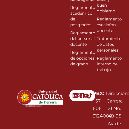
buen
Reglamento
gobierno
académico
de
Reglamento
posgrados
escalafon
docente
Reglamento
del personal
Tratamiento
docente
de datos
personales
Reglamento
de opciones
Reglamento
de grado
interno de
trabajo
Linkedin
Instagram
Facebook
Youtube
PBX:
Dirección:
+57
Carrera
606
21 No.
3124000
49-95
Av. de