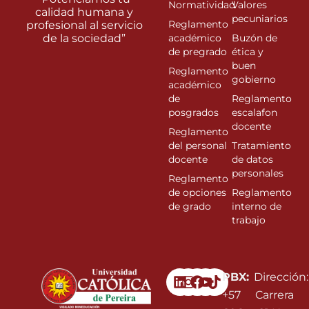
Normatividad
Valores
calidad humana y
pecuniarios
Reglamento
profesional al servicio
de la sociedad”
académico
Buzón de
de pregrado
ética y
buen
Reglamento
gobierno
académico
de
Reglamento
posgrados
escalafon
docente
Reglamento
del personal
Tratamiento
docente
de datos
personales
Reglamento
de opciones
Reglamento
de grado
interno de
trabajo
Linkedin
Instagram
Facebook
Youtube
PBX:
Dirección:
+57
Carrera