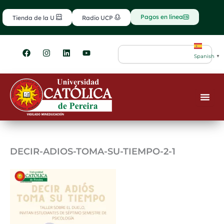
Ir
contenido
al
Pagos en línea
Tienda de la U
Radio UCP
contenido
F
I
L
Y
Search
a
n
i
o
Spanish
▼
c
s
n
u
e
t
k
t
b
a
e
u
o
g
d
b
o
r
i
e
k
a
n
m
DECIR-ADIOS-TOMA-SU-TIEMPO-2-1