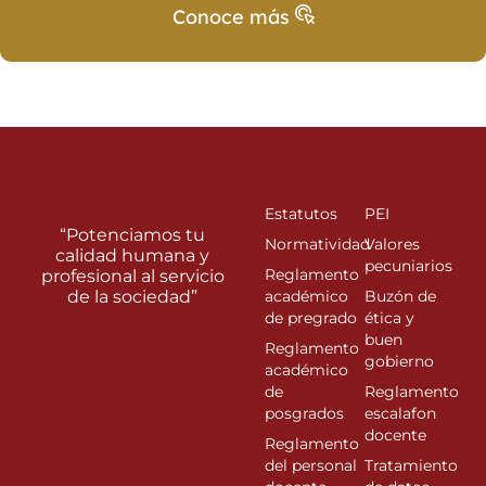
Conoce más
Estatutos
PEI
“Potenciamos tu
Normatividad
Valores
calidad humana y
pecuniarios
Reglamento
profesional al servicio
de la sociedad”
académico
Buzón de
de pregrado
ética y
buen
Reglamento
gobierno
académico
de
Reglamento
posgrados
escalafon
docente
Reglamento
del personal
Tratamiento