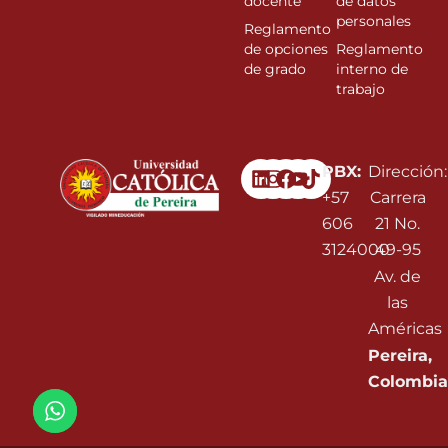
docente
de datos
personales
Reglamento
de opciones
Reglamento
de grado
interno de
trabajo
Linkedin
Instagram
Facebook
Youtube
PBX:
Dirección:
+57
Carrera
606
21 No.
3124000
49-95
Av. de
las
Américas
Pereira,
Colombia