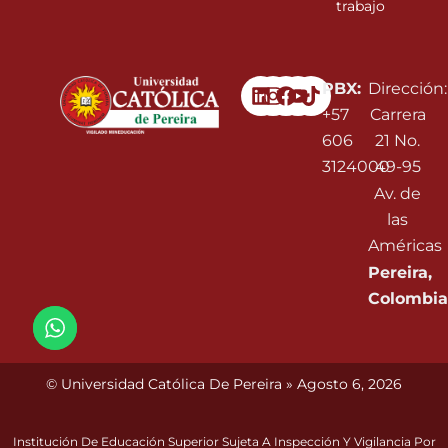
trabajo
Linkedin
Instagram
Facebook
Youtube
PBX:
Dirección:
+57
Carrera
606
21 No.
3124000
49-95
Av. de
las
Américas
Pereira,
Colombia
© Universidad Católica De Pereira » Agosto 6, 2026
Institución De Educación Superior Sujeta A Inspección Y Vigilancia Por