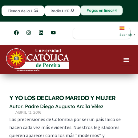
Ir
contenido
al
Pagos en línea
Tienda de la U
Radio UCP
contenido
F
I
L
Y
Search
a
n
i
o
Spanish
▼
c
s
n
u
e
t
k
t
b
a
e
u
o
g
d
b
o
r
i
e
k
a
n
m
Y YO LOS DECLARO MARIDO Y MUJER
Autor: Padre Diego Augusto Arcila Vélez
ABRIL 13, 2016
Las pretensiones de Colombia por ser un país laico se
hacen cada vez más evidentes. Nuestros legisladores
quieren aparecer como los más “modernos” y