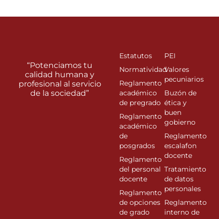
Estatutos
PEI
“Potenciamos tu
Normatividad
Valores
calidad humana y
pecuniarios
Reglamento
profesional al servicio
de la sociedad”
académico
Buzón de
de pregrado
ética y
buen
Reglamento
gobierno
académico
de
Reglamento
posgrados
escalafon
docente
Reglamento
del personal
Tratamiento
docente
de datos
personales
Reglamento
de opciones
Reglamento
de grado
interno de