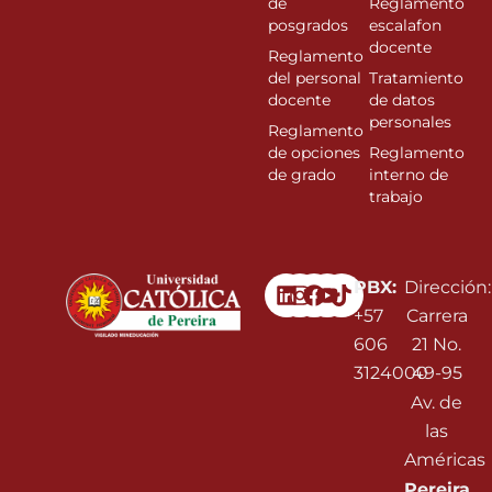
de
Reglamento
posgrados
escalafon
docente
Reglamento
del personal
Tratamiento
docente
de datos
personales
Reglamento
de opciones
Reglamento
de grado
interno de
trabajo
Linkedin
Instagram
Facebook
Youtube
PBX:
Dirección:
+57
Carrera
606
21 No.
3124000
49-95
Av. de
las
Américas
Pereira,