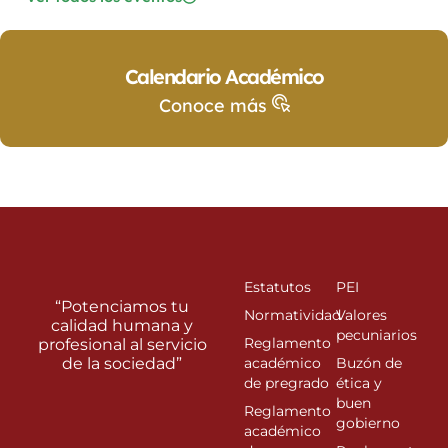
Calendario Académico
Conoce más
Estatutos
PEI
“Potenciamos tu
Normatividad
Valores
calidad humana y
pecuniarios
Reglamento
profesional al servicio
de la sociedad”
académico
Buzón de
de pregrado
ética y
buen
Reglamento
gobierno
académico