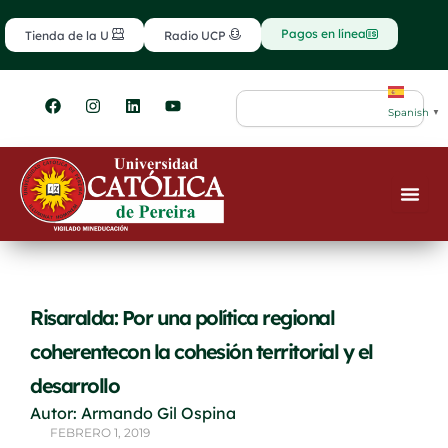
Ir
contenido
al
Pagos en línea
Tienda de la U
Radio UCP
contenido
F
I
L
Y
Search
a
n
i
o
Spanish
▼
c
s
n
u
e
t
k
t
b
a
e
u
o
g
d
b
o
r
i
e
k
a
n
m
Risaralda: Por una política regional
coherentecon la cohesión territorial y el
desarrollo
Autor: Armando Gil Ospina
FEBRERO 1, 2019