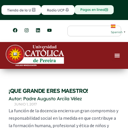
Ir
contenido
al
Pagos en línea
Tienda de la U
Radio UCP
contenido
F
I
L
Y
Search
a
n
i
o
Spanish
▼
c
s
n
u
e
t
k
t
b
a
e
u
o
g
d
b
o
r
i
e
k
a
n
m
¡QUE GRANDE ERES MAESTRO!
Autor: Padre Augusto Arcila Vélez
JUNIO 1, 2017
La función de la docencia encierra un gran compromiso y
responsabilidad social en la medida en que contribuye a
la formación humana, profesional y ética de niños y