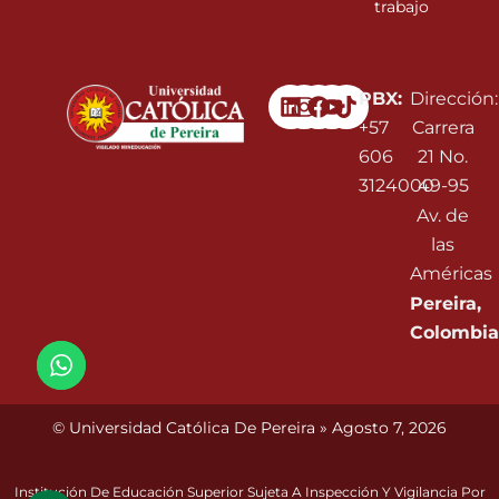
trabajo
Linkedin
Instagram
Facebook
Youtube
PBX:
Dirección:
+57
Carrera
606
21 No.
3124000
49-95
Av. de
las
Américas
Pereira,
Colombia
© Universidad Católica De Pereira » Agosto 7, 2026
Institución De Educación Superior Sujeta A Inspección Y Vigilancia Por