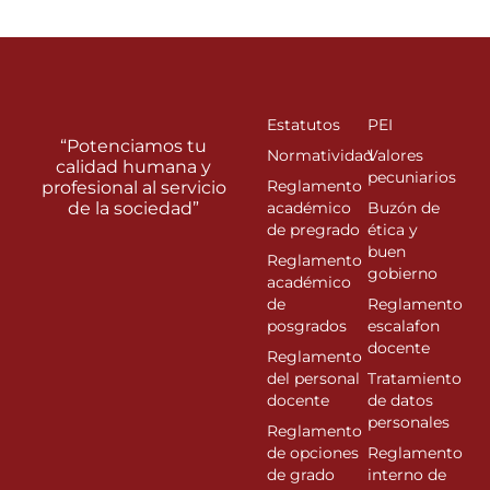
Estatutos
PEI
“Potenciamos tu
Normatividad
Valores
calidad humana y
pecuniarios
Reglamento
profesional al servicio
de la sociedad”
académico
Buzón de
de pregrado
ética y
buen
Reglamento
gobierno
académico
de
Reglamento
posgrados
escalafon
docente
Reglamento
del personal
Tratamiento
docente
de datos
personales
Reglamento
de opciones
Reglamento
de grado
interno de